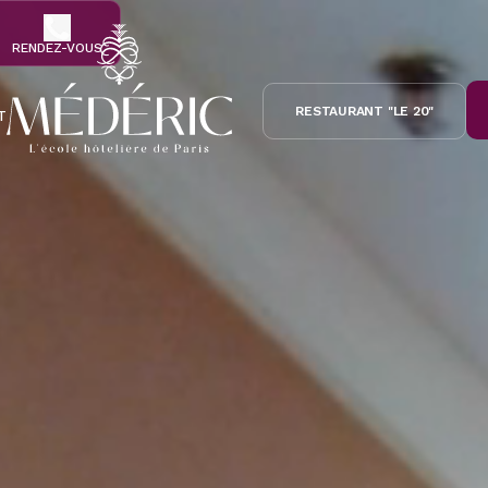
RENDEZ-VOUS
RESTAURANT "LE 20"
T
écénat