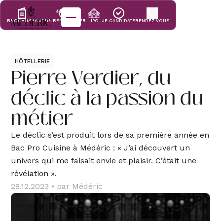
BROCHURES
NOUS RENCONTRER
JPO
JE CANDIDATE
RENDEZ-VOUS
École
HÔTELLERIE
Pierre Verdier, du
90 ans de
Formations
déclic à la passion du
L’école
hôtelière de
métier
Paris
Cuisine -
Informations &
Pâtisserie
candidatures
Le déclic s’est produit lors de sa première année en
Bac Pro Cuisine à Médéric : « J’ai découvert un
Qui sommes-
univers qui me faisait envie et plaisir. C’était une
Cuisine
nous ?
Informations
Mécénat
révélation ».
Pâtisserie
28.12.2023
• par Médéric
Traiteur
Apprentissage
Candidatures
Nos