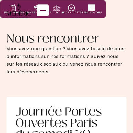
BROCHURES
NOUS RENCONTRER
JPO
JE CANDIDATE
RENDEZ-VOUS
École
Nous rencontrer
Vous avez une question ? Vous avez besoin de plus
90 ans de
Formations
d’informations sur nos formations ? Suivez nous
L’école
sur les réseaux sociaux ou venez nous rencontrer
hôtelière de
lors d’événements.
Paris
Cuisine -
Informations &
Pâtisserie
candidatures
Qui sommes-
Cuisine
nous ?
Informations
Mécénat
Pâtisserie
Journée Portes
Traiteur
Ouvertes Paris
Apprentissage
Candidatures
Nos