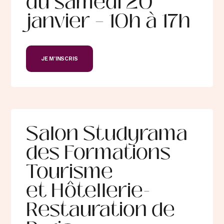
du samedi 20
partenaires
Arts de la table
janvier – 10h à 17h
Médéric 2027
Service
Mécénat
Sommellerie
Bar
International
JE M'INSCRIS
Hôtellerie
Hôtellerie
Salon Studyrama
des Formations
Tourisme
et Hôtellerie-
Restauration de