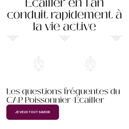
Écailler en 1 an
Débouchés professionnels :
conduit rapidement à
Commis poissonnier
Employé de marée
la vie active
Gérant d’une poissonnerie
Les questions fréquentes du
CAP Poissonnier-Écailler
JE VEUX TOUT SAVOIR