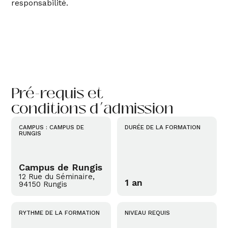
Candidatures
Nos
Arts de la
responsabilité.
partenaires
table
Médéric 2027
Service
Mécénat
Sommellerie
International
Bar
Pré-requis et
conditions d’admission
Hôtellerie
CAMPUS : CAMPUS DE
DURÉE DE LA FORMATION
Hôtellerie
RUNGIS
Campus de Rungis
12 Rue du Séminaire,
1 an
94150 Rungis
RYTHME DE LA FORMATION
NIVEAU REQUIS