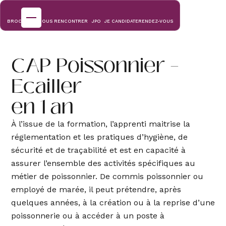
BROCHURES
NOUS RENCONTRER
JPO
JE CANDIDATE
RENDEZ-VOUS
École
CAP Poissonnier –
Ecailler
90 ans de
Formations
en 1 an
L’école
hôtelière de
Paris
À l’issue de la formation, l’apprenti maitrise la
Cuisine -
Informations
Pâtisserie
réglementation et les pratiques d’hygiène, de
&
candidatures
sécurité et de traçabilité et est en capacité à
Qui sommes-
assurer l’ensemble des activités spécifiques au
Cuisine
nous ?
métier de poissonnier. De commis poissonnier ou
Pâtisserie
Informations
Mécénat
employé de marée, il peut prétendre, après
Traiteur
quelques années, à la création ou à la reprise d’une
Apprentissage
poissonnerie ou à accéder à un poste à