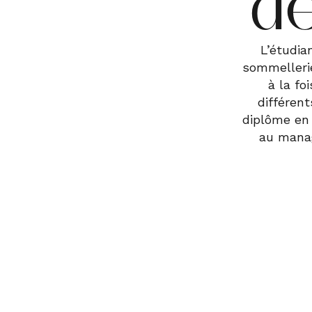
de
L’étudia
sommellerie 
à la f
différent
diplôme en 
au manag
Pré-requis et 