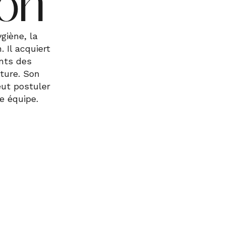
ion
giène, la
. Il acquiert
nts des
iture. Son
eut postuler
e équipe.