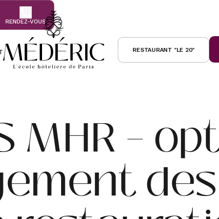
RENDEZ-VOUS
RESTAURANT "LE 20"
T
écénat
S MHR – opt
ement des 